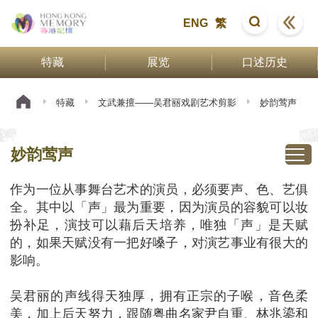
ENG
繁
特藏
展览
口述历史
特藏
文武兼擅——吴君丽戏剧艺术剪影
妙韵莺声
妙韵莺声
作为一位从事舞台艺术的演员，必须要声、色、艺俱
全。其中以「声」最为重要，因为演员的容貌可以妆
扮补足，演技可以藉后天培养，唯独「声」是天赋
的，如果天赋没有一把好嗓子，对演艺事业有很大的
影响。
吴君丽的声线得天独厚，拥有正宗的子喉，音色柔
美，加上后天努力，跟随粤曲名家尹自重、林兆鎏和