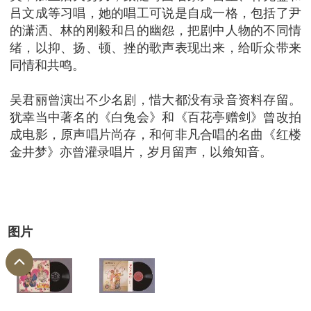
吕文成等习唱，她的唱工可说是自成一格，包括了尹
的潇洒、林的刚毅和吕的幽怨，把剧中人物的不同情
绪，以抑、扬、顿、挫的歌声表现出来，给听众带来
同情和共鸣。
吴君丽曾演出不少名剧，惜大都没有录音资料存留。
犹幸当中著名的《白兔会》和《百花亭赠剑》曾改拍
成电影，原声唱片尚存，和何非凡合唱的名曲《红楼
金井梦》亦曾灌录唱片，岁月留声，以飨知音。
图片