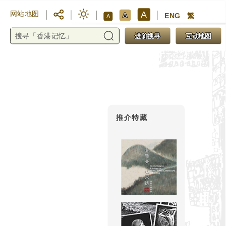
A
网站地图
A
ENG
繁
A
进阶搜寻
互动地图
推介特藏