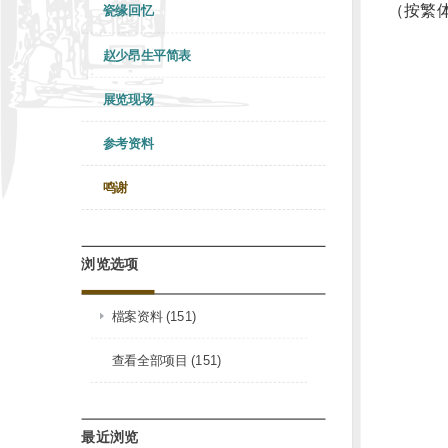
（按繁
瓷缘回忆
赵少昂生平简表
展览现场
参考资料
鸣谢
浏览选项
檔案资料 (151)
查看全部项目 (151)
最近浏览