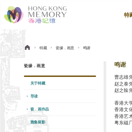
特
特藏
瓷缘．画意
鸣谢
鸣谢
瓷缘．画意
曹志雄
关于特藏
赵之泰
赵之榦
导读
香港大
香港文
瓷．画作品
香港艺
雅集留影
粤东磁