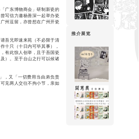
办「广东博物商会」研制新瓷的
他曾写信力邀杨善深一起举办瓷
在广州逗留，亦曾想在广州开瓷
推介展览
…请吾兄即速来苑（不必限于清
合作十只（十日内可毕其事），
多，有此惊人创举，且于吾国瓷
谈及）。至于台山之行可以候诸
」，又「一切费用当由弟负责
。可见两人交往不拘小节，亲如
。