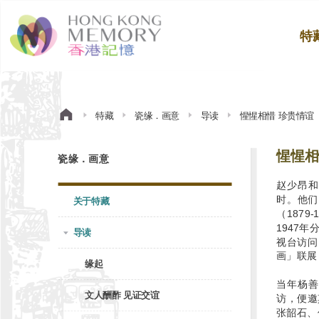
特
特藏
瓷缘．画意
导读
惺惺相惜 珍贵情谊
惺惺相
瓷缘．画意
赵少昂和
时。他们
关于特藏
（1879
1947
导读
视台访问
画」联展
缘起
当年杨善
文人酬酢 见证交谊
访，便邀
张韶石、