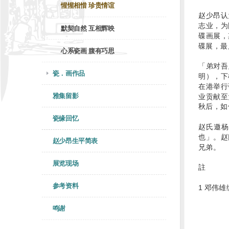
惺惺相惜 珍贵情谊
赵少昂认
志业，为
默契自然 互相辉映
碟画展，
碟展，最
心系瓷画 腹有巧思
「弟对吾
瓷．画作品
明），下
在港举行
雅集留影
业贡献至
秋后，如
瓷缘回忆
赵氏邀杨
也」。赵
赵少昂生平简表
兄弟。
展览现场
註
参考资料
1 邓伟
鸣谢