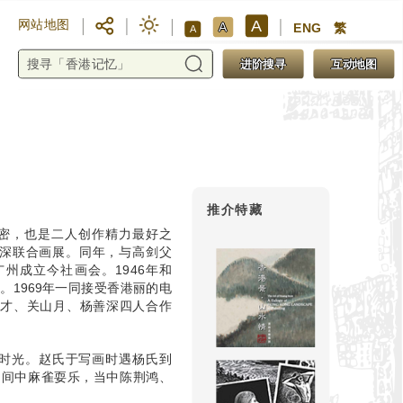
A
网站地图
A
ENG
繁
A
进阶搜寻
互动地图
推介特藏
谊甚密，也是二人创作精力最好之
善深联合画展。同年，与高剑父
）在广州成立今社画会。1946年和
。1969年一同接受香港丽的电
雄才、关山月、杨善深四人合作
时光。赵氏于写画时遇杨氏到
，间中麻雀耍乐，当中陈荆鸿、