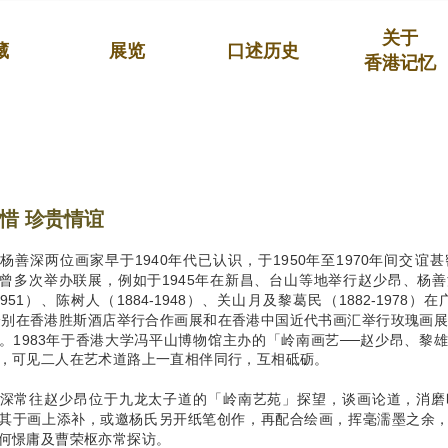
关于
藏
展览
口述历史
香港记忆
惜 珍贵情谊
杨善深两位画家早于1940年代已认识，于1950年至1970年间交
曾多次举办联展，例如于1945年在新昌、台山等地举行赵少昂、杨
-1951）、陈树人（1884-1948）、关山月及黎葛民（1882-1978
年分别在香港胜斯酒店举行合作画展和在香港中国近代书画汇举行玫瑰画展
。1983年于香港大学冯平山博物馆主办的「岭南画艺──赵少昂、黎
，可见二人在艺术道路上一直相伴同行，互相砥砺。
深常往赵少昂位于九龙太子道的「岭南艺苑」探望，谈画论道，消磨
其于画上添补，或邀杨氏另开纸笔创作，再配合绘画，挥毫濡墨之余
何憬庸及曹荣枢亦常探访。