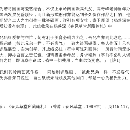
为若将国画与瓷艺结合，不仅上承岭南画派高剑父、高奇峰老师当年
国画发展另辟蹊径，而且新形式创作亦能达到长久保存作品之目的。
期望合二人之力创作一批瓷碟画，详列各项安排，寄予厚望（杨善深
后却没有实现）。此信收录在杨善深《春风草堂所藏翰札》中：
兄始终爱护与帮忙，苟有利于美育必竭力为之，吾兄当亦同此念也…
榻弟处（彼此兄弟一样，不必客气），致力绘写磁碟，每人作五十只
瓷碟展览，实为创举。其成绩必佳（壁中可陈列画件），所费时间无
大，抑亦吾曹之责任也。但请携备参考品，务求精到（事前不必对人
何之处，即请卓夺命驾，省中一切费用，当由弟负责也。」
［註1］
氏到其岭南艺苑作客，一同绘制瓷碟画，「彼此兄弟一样，不必客气
氏亦曾亲口说过，自己纵或未能顾及其他同门，却是一心为杨氏出力
雄编：《春风草堂所藏翰札》（香港：春风草堂，1999年），页115-117