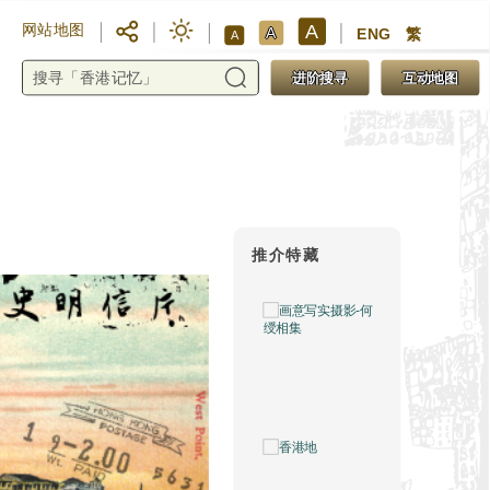
A
网站地图
A
ENG
繁
A
进阶搜寻
互动地图
推介特藏