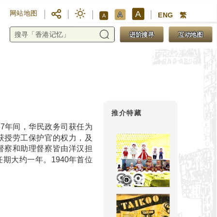
A
网站地图
A
ENG
繁
A
进阶搜寻
互动地图
推介特藏
37年间，华民政务司获任为
席获授劳工保护官的权力，及
厂督察和助理督察皆由洋汉担
期大约一年。1940年首位