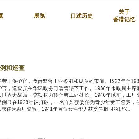
关于
藏
展览
口述历史
香港记忆
例和巡查
任劳工保护官，负责监督工业条例和规章的实施。1922年至19
护官，巡查员在华民政务司署管辖下工作。1938年巿政局主
次世界大战后，该项权力转至劳工处处长。1940年以前，工
惯例只在1923年被打破，一名洋妇获委任为青少年劳工督察，任
人获任为助理督察，1941年首位女性华人获委任相同的职位。