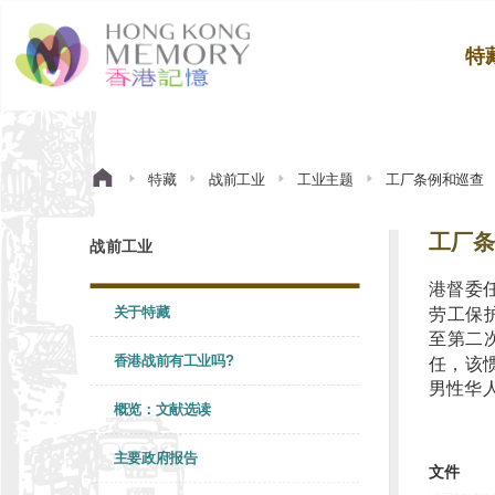
特
特藏
战前工业
工业主题
工厂条例和巡查
工厂条
战前工业
港督委
关于特藏
劳工保
至第二
香港战前有工业吗?
任，该
男性华
概览：文献选读
主要政府报告
文件