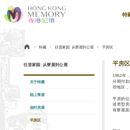
特
特藏
往昔家园: 从寮屋到公屋
平房区
平房区
往昔家园: 从寮屋到公屋
1952
分期付款
关于特藏
些地区，
陆上寮屋
平房的位
述类型房
临时房屋
有寮屋居
平房区