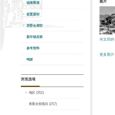
图片
临海寮屋
徙置屋邨
房委会屋邨
新市镇发展
何文田的
参考资料
更多图片 
鸣谢
浏览选项
地区 (252)
查看全部项目 (257)