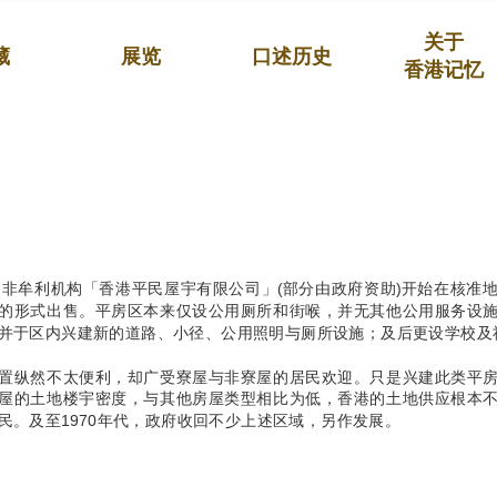
关于
藏
展览
口述历史
香港记忆
年，非牟利机构「香港平民屋宇有限公司」(部分由政府资助)开始在核准
的形式出售。平房区本来仅设公用厕所和街喉，并无其他公用服务设
并于区内兴建新的道路、小径、公用照明与厕所设施；及后更设学校及
置纵然不太便利，却广受寮屋与非寮屋的居民欢迎。只是兴建此类平
屋的土地楼宇密度，与其他房屋类型相比为低，香港的土地供应根本
民。及至1970年代，政府收回不少上述区域，另作发展。