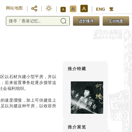
A
网站地图
A
ENG
繁
A
进阶搜寻
互动地图
推介特藏
地区以石材兴建小型平房，并以
施；后来徙置事务处逐步接管这
社会福利组织。
房的速度缓慢，加上可供建造上
不足以兴建这种平房，以收容所
推介展览