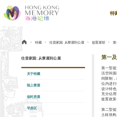
特
特藏
往昔家园: 从寮屋到公屋
徙置屋邨
第
第一及
往昔家园: 从寮屋到公屋
第一型徙
活空间面
关于特藏
间限制，
位内进行
陆上寮屋
设计特色
充分佔用
临时房屋
徙置政策
平房区
第二型徙
土砖块构