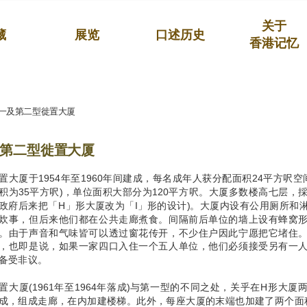
关于
藏
展览
口述历史
香港记忆
一及第二型徙置大厦
第二型徙置大厦
置大厦于1954年至1960年间建成，每名成年人获分配面积24平方呎空
积为35平方呎)，单位面积大部分为120平方呎。大厦多数楼高七层，
政府后来把「H」形大厦改为「I」形的设计)。大厦内设有公用厕所和
炊事，但后来他们都在公共走廊煮食。间隔前后单位的墙上设有蜂窝
。由于声音和气味皆可以透过窗花传开，不少住户因此宁愿把它堵住
，也即是说，如果一家四口入住一个五人单位，他们必须接受另有一
备受非议。
置大厦(1961年至1964年落成)与第一型的不同之处，关乎在H形大
成，组成走廊，在内加建楼梯。此外，每座大厦的末端也加建了两个面积