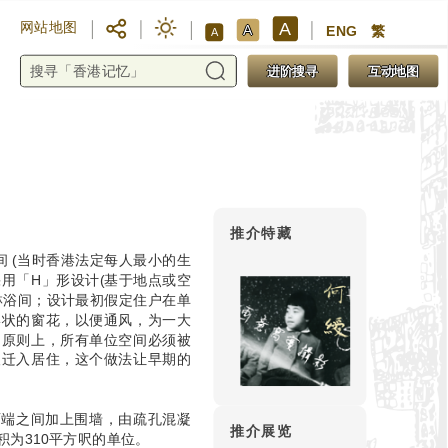
A
网站地图
A
ENG
繁
A
进阶搜寻
互动地图
推介特藏
间 (当时香港法定每人最小的生
採用「H」形设计(基于地点或空
淋浴间；设计最初假定住户在单
形状的窗花，以便通风，为一大
。原则上，所有单位空间必须被
人迁入居住，这个做法让早期的
厦两端之间加上围墙，由疏孔混凝
推介展览
为310平方呎的单位。