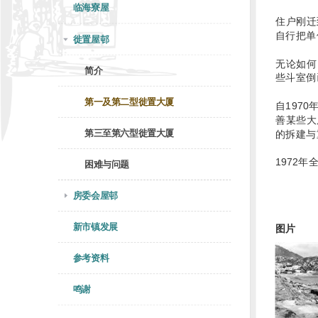
临海寮屋
住户刚迁
自行把单
徙置屋邨
无论如何
简介
些斗室倒
第一及第二型徙置大厦
自197
善某些大
第三至第六型徙置大厦
的拆建与
1972
困难与问题
房委会屋邨
新市镇发展
图片
参考资料
鸣谢