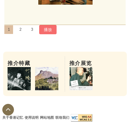
播放
1
2
3
推介特藏
推介展览
第四步：镶
关于香港记忆
使用说明
网站地图
联络我们
已修挖的琴坯须镶嵌硬木配件如岳山、轸池板、
胶。岳山横嵌在琴首用以架起琴弦，龙龈是琴尾