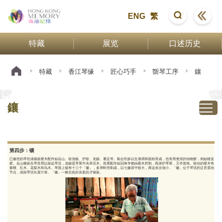
ENG
繁
特藏
展览
口述历史
特藏
香江琴缘
匠心巧手
斲琴工序
鑲
鑲