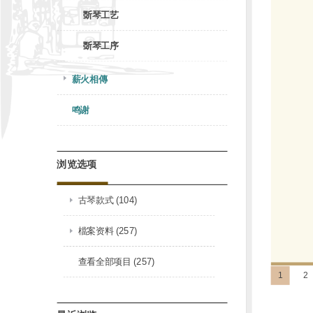
斲琴工艺
斲琴工序
薪火相傳
鸣谢
浏览选项
古琴款式 (104)
檔案资料 (257)
查看全部项目 (257)
1
2