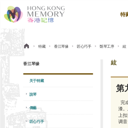
特
特藏
香江琴缘
匠心巧手
斲琴工序
絃
絃
香江琴缘
关于特藏
第
說琴
完
傳藝
漆。
上扣
调音
匠心巧手