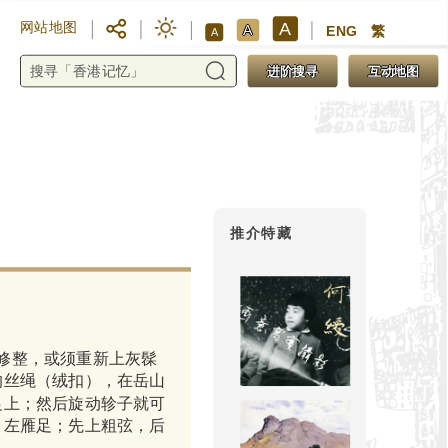
A
网站地图
A
ENG
繁
A
进阶搜寻
互动地图
推介特藏
第九步：弦
修整，或须重新上灰髹
的丝绳（绒扣），在岳山
大试音
足上；然后旋动轸子就可
小试音器——缚一根弦，将弦
、左雁足；先上粗弦，后
琴轸和绒扣—