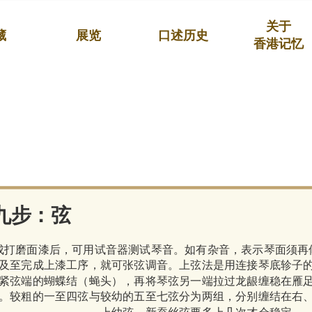
关于
藏
展览
口述历史
香港记忆
九步：弦
成打磨面漆后，可用试音器测试琴音。如有杂音，表示琴面须再
及至完成上漆工序，就可张弦调音。上弦法是用连接琴底轸子
紧弦端的蝴蝶结（蝇头），再将琴弦另一端拉过龙龈缠稳在雁
。较粗的一至四弦与较幼的五至七弦分为两组，分别缠结在右
上幼弦。新蚕丝弦要多上几次才会稳定。