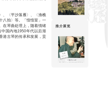
〉、〈平沙落雁〉、〈渔樵
十八拍〉等。「愔愔室」一
。在琴曲处理上，随着情绪
推介展览
中国内地1950年代以后渐
香港古琴的传承和发展，贡