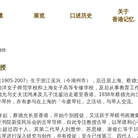
关于
藏
展览
口述历史
香港记忆
传授
授
1905-2007）生于浙江吴兴（今湖州市），后迁居上海。蔡
南洋女子师范学校和上海女子高等专修学校，及后从事教育工作
德允与丈夫沈鸿来及儿子沈鉴治走避至香港。1938年蔡德允
学琴外，亦有参与在上海的「今虞琴社」之活动，与琴人交流。
50年起，蔡德允长居香港，开始个别授徒，又活跃于琴棋书画雅集
亚书院新亚民乐会的古琴导师，自此专注教授古琴，以琴谱和心
生超过四十人。其第二代琴人刘楚华、苏思棣、谢俊仁等于19
古琴进行深入研究与创作，并有授徒，至今已传第三、四代人。