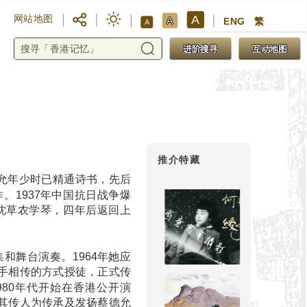
A
网站地图
A
ENG
繁
A
进阶搜寻
互动地图
推介特藏
德允年少时已精通诗书，先后
。1937年中国抗日战争爆
向沈草农学琴，四年后返回上
和舞台演奏。1964年她应
手相传的方式授徒，正式传
80年代开始在香港公开演
其传人为传承及发扬蔡德允