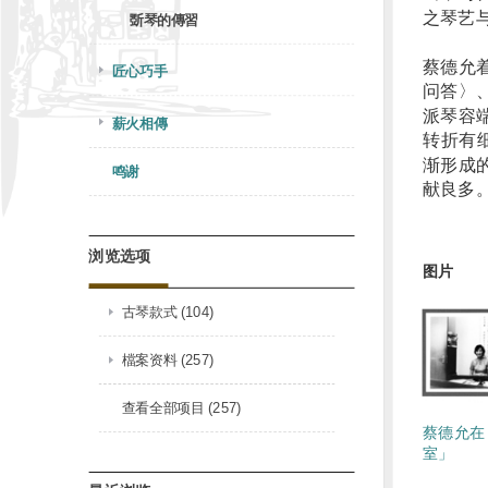
之琴艺
斲琴的傳習
蔡德允
匠心巧手
问答〉
派琴容
薪火相傳
转折有
渐形成
鸣谢
献良多
浏览选项
图片
古琴款式 (104)
檔案资料 (257)
查看全部项目 (257)
蔡德允在
室」