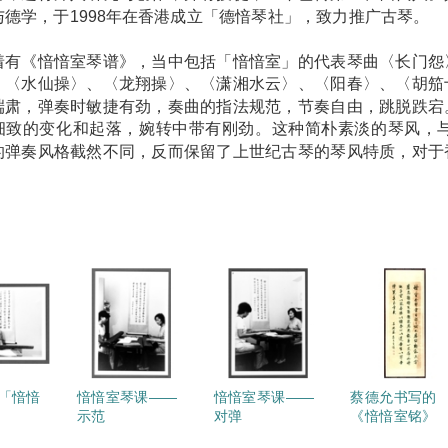
与德学，于1998年在香港成立「德愔琴社」，致力推广古琴。
着有《愔愔室琴谱》，当中包括「愔愔室」的代表琴曲〈长门怨
、〈水仙操〉、〈龙翔操〉、〈潇湘水云〉、〈阳春〉、〈胡笳
端肃，弹奏时敏捷有劲，奏曲的指法规范，节奏自由，跳脱跌宕
细致的变化和起落，婉转中带有刚劲。这种简朴素淡的琴风，与
的弹奏风格截然不同，反而保留了上世纪古琴的琴风特质，对于
。
「愔愔
愔愔室琴课——
愔愔室琴课——
蔡德允书写的
示范
对弹
《愔愔室铭》