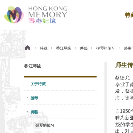
特
特藏
香江琴缘
傳藝
弹琴的传习
师生
师生传
香江琴缘
蔡德允（
关于特藏
毕业于
发，蔡
海，除
說琴
自19
傳藝
聘为新
授的学
弹琴的传习
出，对