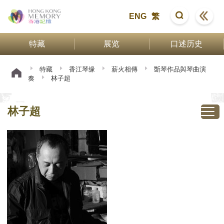
ENG
繁
特藏
展览
口述历史
特藏
香江琴缘
薪火相傳
斲琴作品與琴曲演
奏
林子超
林子超