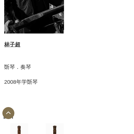
林子超
斲琴．奏琴
2008年学斲琴
图片