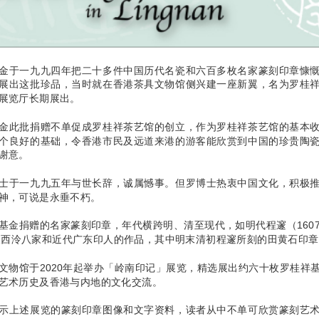
金于一九九四年把二十多件中国历代名瓷和六百多枚名家篆刻印章慷
展出这批珍品，当时就在香港茶具文物馆侧兴建一座新翼，名为罗桂
展览厅长期展出。
金此批捐赠不单促成罗桂祥茶艺馆的创立，作为罗桂祥茶艺馆的基本
个良好的基础，令香港市民及远道来港的游客能欣赏到中国的珍贵陶
谢意。
士于一九九五年与世长辞，诚属憾事。但罗博士热衷中国文化，积极
神，可说是永垂不朽。
基金捐赠的名家篆刻印章，年代横跨明、清至现代，如明代程邃（1607-1
）及西泠八家和近代广东印人的作品，其中明末清初程邃所刻的田黄石印
文物馆于2020年起举办「岭南印记」展览，精选展出约六十枚罗桂祥
艺术历史及香港与内地的文化交流。
示上述展览的篆刻印章图像和文字资料，读者从中不单可欣赏篆刻艺