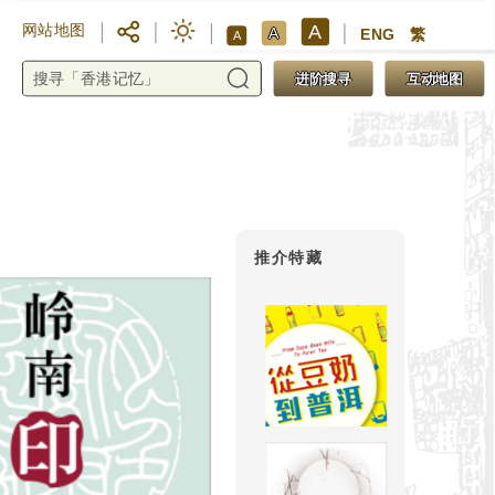
A
网站地图
A
ENG
繁
A
进阶搜寻
互动地图
推介特藏