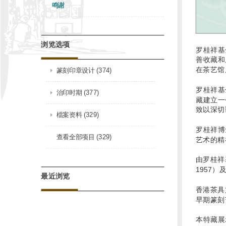
鸣谢
浏览选项
罗桂祥基
善收藏和
在茶艺馆
篆刻印章设计 (374)
罗桂祥基
治印时期 (377)
藏建立一
致以深切
檔案资料 (329)
罗桂祥博
查看全部项目 (329)
艺术的精
由罗桂祥
1957
最近浏览
香港茶具
早期篆刻
本特藏展