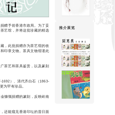
慨捐赠予前香港市政局。为了妥
推介展览
祥茶艺馆，并将这批珍藏的精选
收藏，此批捐赠亦为茶艺馆的收
瓷和印章文物。茶具文物馆谨此
推广茶艺和茶具鉴赏，以及篆刻
692）、清代齐白石（1863-
章更为罕有珍品。
基金慷慨捐赠的篆刻，反映岭南
术，还能窥见香港印坛的昔日面