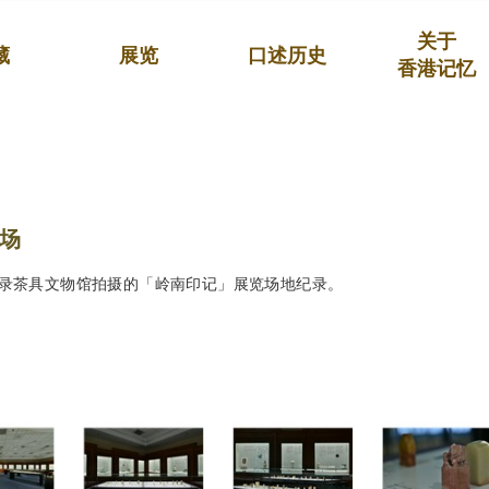
关于
藏
展览
口述历史
香港记忆
场
录茶具文物馆拍摄的「岭南印记」展览场地纪录。