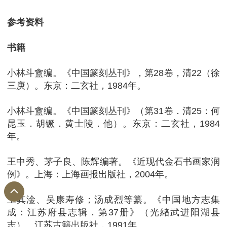
参考资料
书籍
小林斗盦编。《中国篆刻丛刊》，第28卷，清22（徐
三庚）。东京：二玄社，1984年。
小林斗盦编。《中国篆刻丛刊》（第31卷．清25：何
昆玉．胡镢．黄士陵．他）。东京：二玄社，1984
年。
王中秀、茅子良、陈辉编著。《近现代金石书画家润
例》。上海：上海画报出版社，2004年。
王其淦、吴康寿修；汤成烈等纂。《中国地方志集
成：江苏府县志辑．第37册》（光緖武进阳湖县
志）。江苏古籍出版社，1991年。