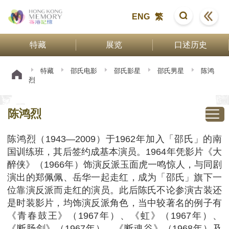
ENG
繁
特藏
展览
口述历史
特藏
邵氏电影
邵氏影星
邵氏男星
陈鸿
烈
陈鸿烈
陈鸿烈（1943—2009）于1962年加入「邵氏」的南
国训练班，其后签约成基本演员。1964年凭影片《大
醉侠》（1966年）饰演反派玉面虎一鸣惊人，与同剧
演出的郑佩佩、岳华一起走红，成为「邵氏」旗下一
位靠演反派而走红的演员。此后陈氏不论参演古装还
是时装影片，均饰演反派角色，当中较著名的例子有
《青春鼓王》（1967年）、《虹》（1967年）、
《断肠剑》（1967年）、《断魂谷》（1968年）及