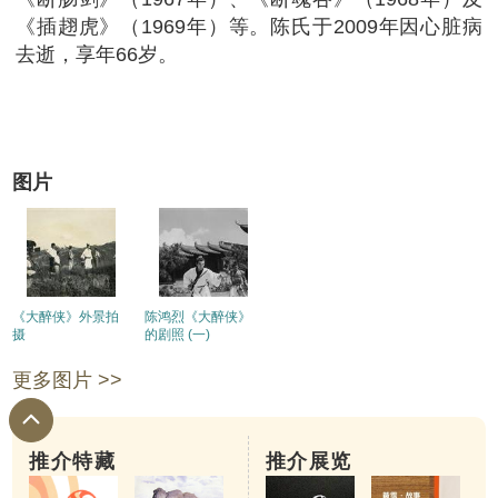
《插趐虎》（1969年）等。陈氏于2009年因心脏病
去逝，享年66岁。
图片
《大醉侠》外景拍
陈鸿烈《大醉侠》
摄
的剧照 (一)
更多图片 >>
推介特藏
推介展览