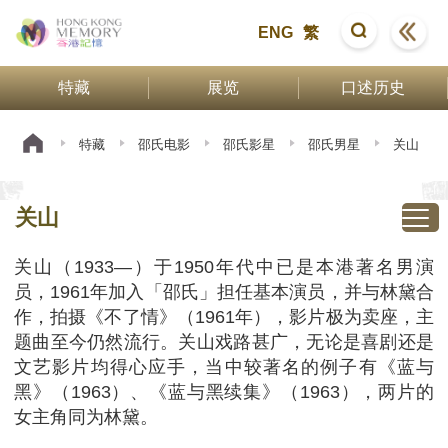
ENG
繁
特藏
展览
口述历史
特藏
邵氏电影
邵氏影星
邵氏男星
关山
关山
关山（1933—）于1950年代中已是本港著名男演
员，1961年加入「邵氏」担任基本演员，并与林黛合
作，拍摄《不了情》（1961年），影片极为卖座，主
题曲至今仍然流行。关山戏路甚广，无论是喜剧还是
文艺影片均得心应手，当中较著名的例子有《蓝与
黑》（1963）、《蓝与黑续集》（1963），两片的
女主角同为林黛。