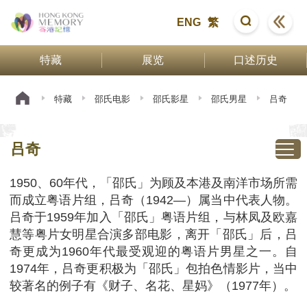
ENG
繁
特藏
展览
口述历史
特藏
邵氏电影
邵氏影星
邵氏男星
吕奇
吕奇
1950、60年代，「邵氏」为顾及本港及南洋市场所需
而成立粤语片组，吕奇（1942—）属当中代表人物。
吕奇于1959年加入「邵氏」粤语片组，与林凤及欧嘉
慧等粤片女明星合演多部电影，离开「邵氏」后，吕
奇更成为1960年代最受观迎的粤语片男星之一。自
1974年，吕奇更积极为「邵氏」包拍色情影片，当中
较著名的例子有《财子、名花、星妈》（1977年）。