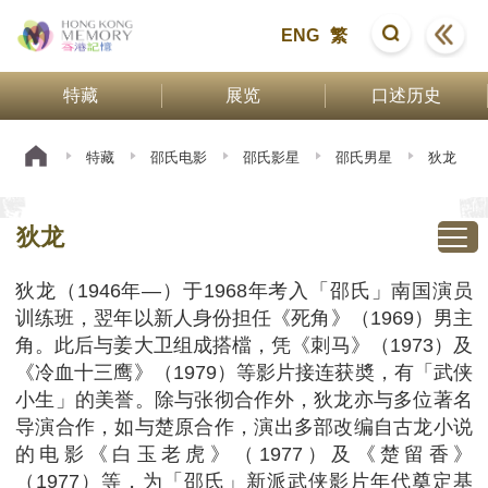
ENG
繁
特藏
展览
口述历史
特藏
邵氏电影
邵氏影星
邵氏男星
狄龙
狄龙
狄龙（1946年—）于1968年考入「邵氏」南国演员
训练班，翌年以新人身份担任《死角》（1969）男主
角。此后与姜大卫组成搭檔，凭《刺马》（1973）及
《冷血十三鹰》（1979）等影片接连获奬，有「武侠
小生」的美誉。除与张彻合作外，狄龙亦与多位著名
导演合作，如与楚原合作，演出多部改编自古龙小说
的电影《白玉老虎》（1977）及《楚留香》
（1977）等，为「邵氏」新派武侠影片年代奠定基