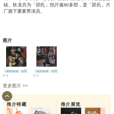
础。狄龙共为「邵氏」拍片逾80多部，是「邵氏」片
厂旗下重要男演员。
图片
《倾国倾城》剧照
《倾国倾城》剧照
(一)
(二)
更多图片 >>
推介特藏
推介展览