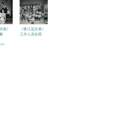
月夜》
《香江花月夜》
絮
工作人员合照
>>