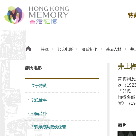
特
特藏
邵氏电影
幕后制作
幕后人材
井
井上梅
邵氏电影
黄梅调及
次（19
关于特藏
「邵氏」
拍摄多部
邵氏故事
岁》（1
邵氏片种
图片
邵氏戏院与院线经营