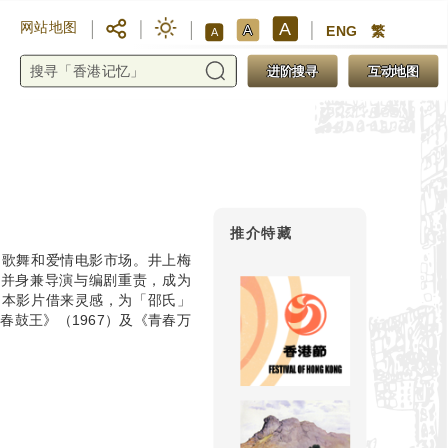
A
网站地图
A
ENG
繁
A
进阶搜寻
互动地图
推介特藏
出歌舞和爱情电影市场。井上梅
演，并身兼导演与编剧重责，成为
日本影片借来灵感，为「邵氏」
春鼓王》（1967）及《青春万