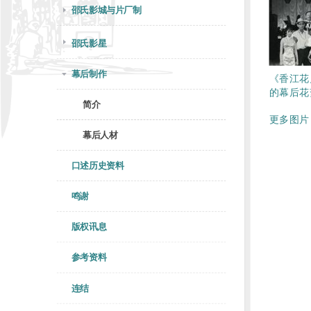
邵氏影城与片厂制
邵氏影星
幕后制作
《香江花
的幕后花
简介
更多图片 
幕后人材
口述历史资料
鸣谢
版权讯息
参考资料
连结