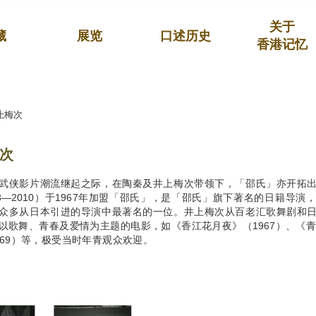
关于
藏
展览
口述历史
香港记忆
上梅次
次
武侠影片潮流继起之际，在陶秦及井上梅次带领下，「邵氏」亦开拓
23—2010）于1967年加盟「邵氏」，是「邵氏」旗下著名的日籍导
众多从日本引进的导演中最著名的一位。井上梅次从百老汇歌舞剧和
以歌舞、青春及爱情为主题的电影，如《香江花月夜》（1967）、《青
969）等，极受当时年青观众欢迎。