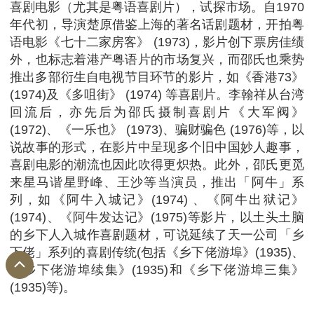
喜剧电影（尤其是粤语喜剧片），试探市场。自1970
年代初，导演楚原借鉴上海的著名话剧题材，开拍粤
语电影《七十二家房客》 (1973)，影片创下票房佳绩
外，也标志着港产粤语片的市场复兴，而邵氏也乘势
推出多部衍生自电视节目环节的影片，如《香港73》
(1974)及《多咀街》 (1974) 等喜剧片。李翰祥从台湾
回流后，亦先后为邵氏摄制喜剧片《大军阀》
(1972)、《一乐也》 (1973)、骗财骗色 (1976)等，以
说故事的形式，在影片中呈现多个旧中国妙人趣事，
喜剧电影的潮流也因此吹得更炽热。此外，邵氏更觅
来星马谐星野峰、王沙等当演员，推出「阿牛」系
列，如《阿牛入城记》(1974) 、《阿牛出狱记》
(1974)、《阿牛发达记》(1975)等影片，以土头土脑
的乡下人入城作喜剧题材，可说延续了天一公司「乡
下佬」系列的喜剧传统(包括《乡下佬游埠》(1935)、
《乡下佬游埠续集》(1935)和《乡下佬游埠三集》
(1935)等)。