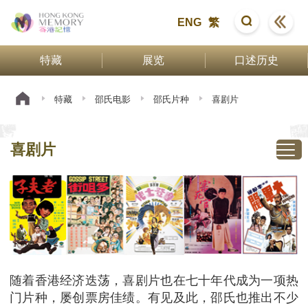
ENG
繁
特藏
展览
口述历史
特藏
邵氏电影
邵氏片种
喜剧片
喜剧片
随着香港经济迭荡，喜剧片也在七十年代成为一项热
门片种，屡创票房佳绩。有见及此，邵氏也推出不少