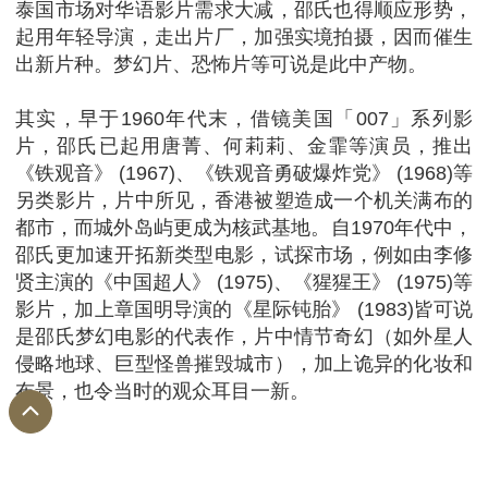
泰国市场对华语影片需求大减，邵氏也得顺应形势，
起用年轻导演，走出片厂，加强实境拍摄，因而催生
出新片种。梦幻片、恐怖片等可说是此中产物。
其实，早于1960年代末，借镜美国「007」系列影
片，邵氏已起用唐菁、何莉莉、金霏等演员，推出
《铁观音》 (1967)、《铁观音勇破爆炸党》 (1968)等
另类影片，片中所见，香港被塑造成一个机关满布的
都市，而城外岛屿更成为核武基地。自1970年代中，
邵氏更加速开拓新类型电影，试探市场，例如由李修
贤主演的《中国超人》 (1975)、《猩猩王》 (1975)等
影片，加上章国明导演的《星际钝胎》 (1983)皆可说
是邵氏梦幻电影的代表作，片中情节奇幻（如外星人
侵略地球、巨型怪兽摧毁城市），加上诡异的化妆和
布景，也令当时的观众耳目一新。