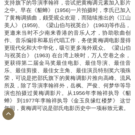
支持旗下的导演李翰祥，尝试把黄梅调元素加入影片
之中。早在《貂蝉》 (1956)一片拍摄时，李氏已加入
了黄梅调插曲，颇受观众欢迎，而陆续推出的《江山
美人》 (1959)、《梁山伯与祝英台》 (1963)等作品，
更邀来当时不少南来香港的音乐人才，协助歌曲创
作、音乐编排和幕后代唱工作，务使黄梅调电影显得
更现代化和大中华化，吸引更多海外观众。《梁山伯
与祝英台》 (1963) 在台湾上映时，万人空巷之余，
更获得第二届金马奖最佳电影、最佳导演、最佳音
乐、最佳剪接、最佳女主角、最佳演员特别奖六项殊
荣，可说是把邵氏旗下的黄梅调影片推向高峰。流风
所及，除了导演李翰祥外，岳枫、严俊、何梦华等导
演也拍摄过黄梅调影片。从1956年李翰祥执导《貂
蝉》 到1977年李翰祥执导《金玉良缘红楼梦》 这廿
年间，黄梅调可说是邵氏电影历史中一项标致元素。