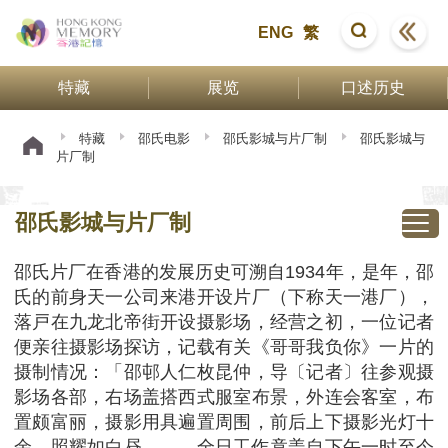
ENG
繁
特藏
展览
口述历史
特藏
邵氏电影
邵氏影城与片厂制
邵氏影城与
片厂制
邵氏影城与片厂制
邵氏片厂在香港的发展历史可溯自1934年，是年，邵
氏的前身天一公司来港开设片厂（下称天一港厂），
落戸在九龙北帝街开设摄影场，经营之初，一位记者
便亲往摄影场探访，记载有关《哥哥我负你》一片的
摄制情况：「邵邨人仁枚昆仲，导〔记者〕往参观摄
影场各部，右场盖搭西式服室布景，外连会客室，布
置颇富丽，摄影用具遍置周围，前后上下摄影光灯十
余，照耀如白昼……，全日工作竟盖自下午一时至今