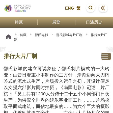
ENG
繁
特藏
展览
口述历史
特藏
邵氏电影
邵氏影城与片厂制
推行大片厂
制
推行大片厂制
邵氏影城的建立可说象征了邵氏制片模式的一大转
变：由昔日着重小本制作的主方针，渐渐迈向大刀阔
斧式的流水式生产，片场投入运作之初，其设计便足
以支援六部影片同时拍摄，《南国电影》记述：片厂
旗下「员工共有1200人分佈于二十五个不同部门日夜
生产，为供应全世界的娱乐事业而工作，……片场採
取平面式建筑，而佔地最多的……为六个巨大的摄影
棚，化粧间就设在旁边，……六个巨大片场和它的服