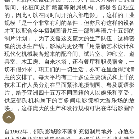
装间、化粧间及贮藏室等附属机构，都是各自独立
的，因此可以在同时间开拍六部电影」，这样的工业
规模「是一个非常有利的条件，但亦只有这样的设备
才可以配合今年摄制国语片三十部和粤语片十五部的
制片计划」，为了支援这支庞大的生产队伍，这样密
集的流水生产线，影城内更设有「用最新艺术设计和
现代化机械装备起来的配音间、试片室、沖印室、道
具室、木工房、自来水塔，还有餐厅和职员宿舍，一
切不假外求，职工们的一切生活，亦可在里面得到满
意的安排了。每天平均有三十多位主要演员和上千的
技术工作人员分别在里面紧张地摄制国、粤及厦语影
片，给予亚洲四十五万不同国籍的人以娱乐和享受，
供应邵氏机构属下的百多间电影院和大游乐场的放
映」，这様庞大的生产和发行规模可说在华语影圈罕
见。
自1962年，邵氏影城除不断扩充摄制用地外，亦逐步