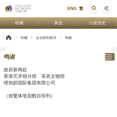
ENG
繁
特藏
展览
口述历史
特藏
从豆奶到普洱
鸣谢
鸣谢
政府新闻处
香港艺术馆分馆 茶具文物馆
维他奶国际集团有限公司
（按繁体笔划数目排列）