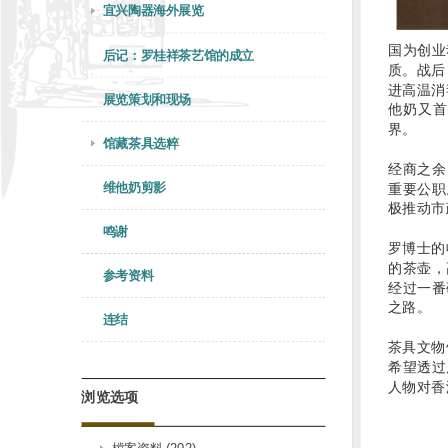
宜兴陶器海外展览
国为创业
后记：罗桂祥茶艺馆的成立
质。战后
进高温消
展览策划和现场
他奶又首
界。
馆藏茶具选粹
经商之余
维他奶剪影
重要公职
极推动市
鸣谢
罗博士的
的茶壶，
参考资料
经过一番
之路。
连结
茶具文物
希望透过
人物对香
浏览选项
檔案资料 (202)