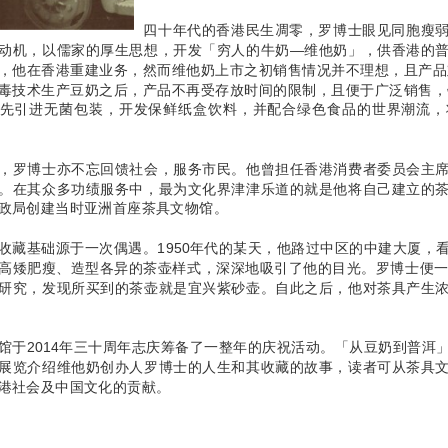
四十年代的香港民生凋零，罗博士眼见同胞瘦
动机，以儒家的厚生思想，开发「穷人的牛奶—维他奶」，供香港的
，他在香港重建业务，然而维他奶上市之初销售情况并不理想，且产品难
毒技术生产豆奶之后，产品不再受存放时间的限制，且便于广泛销售，销
先引进无菌包装，开发保鲜纸盒饮料，并配合绿色食品的世界潮流，
，罗博士亦不忘回馈社会，服务市民。他曾担任香港消费者委员会主
。在其众多功绩服务中，最为文化界津津乐道的就是他将自己建立的
政局创建当时亚洲首座茶具文物馆。
收藏基础源于一次偶遇。1950年代的某天，他路过中区的中建大厦，
高矮肥瘦、造型各异的茶壶样式，深深地吸引了他的目光。罗博士便一
研究，发现所买到的茶壶就是宜兴紫砂壶。自此之后，他对茶具产生
馆于2014年三十周年志庆筹备了一整年的庆祝活动。「从豆奶到普洱
展览介绍维他奶创办人罗博士的人生和其收藏的故事，读者可从茶具
港社会及中国文化的贡献。