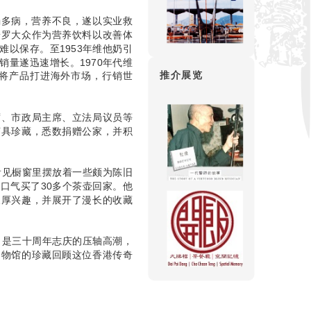
弱多病，营养不良，遂以实业救
普罗大众作为营养饮料以改善体
以保存。至1953年维他奶引
量遂迅速增长。1970年代维
推介展览
将产品打进海外市场，行销世
席、市政局主席、立法局议员等
茶具珍藏，悉数捐赠公家，并积
看见橱窗里摆放着一些颇为陈旧
口气买了30多个茶壶回家。他
浓厚兴趣，并展开了漫长的收藏
」是三十周年志庆的压轴高潮，
文物馆的珍藏回顾这位香港传奇