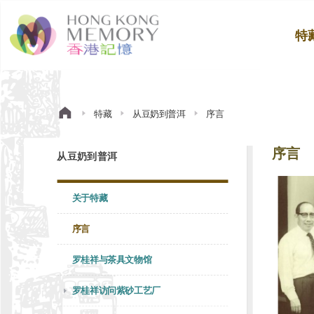
特
特藏
从豆奶到普洱
序言
序言
从豆奶到普洱
关于特藏
序言
罗桂祥与茶具文物馆
罗桂祥访问紫砂工艺厂