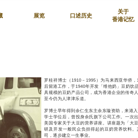
关于
藏
展览
口述历史
香港记忆
罗桂祥博士（1910－1995）为马来西亚华侨
后留港工作，于1940年开发「维他奶」豆奶饮
具规模的豆奶产品公司，成为香港企业的传奇
至今仍为人津津乐道。
罗博士早年得到余仁生东主余东璇资助，来港入读
学士学位后，曾投身余氏旗下公司工作。一次
美国专家关于大豆的营养讲座。讲座题为「大
研及开发一般民众负担得起的豆奶营养饮料。
司，逐步建立一生事业。