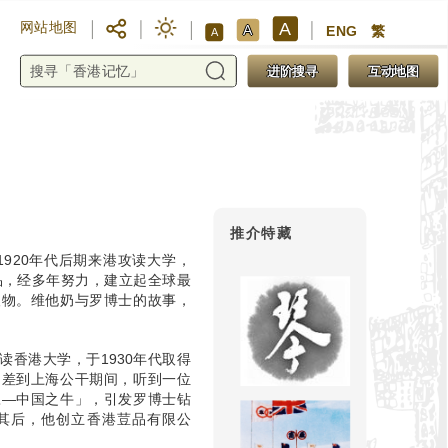
A
网站地图
A
ENG
繁
A
进阶搜寻
互动地图
推介特藏
，1920年代后期来港攻读大学，
品，经多年努力，建立起全球最
人物。维他奶与罗博士的故事，
香港大学，于1930年代取得
出差到上海公干期间，听到一位
豆—中国之牛」，引发罗博士钻
其后，他创立香港荳品有限公