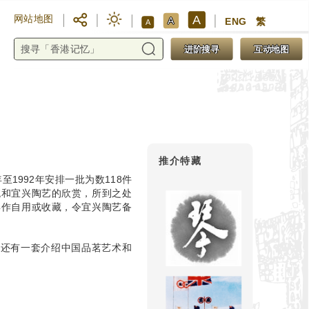
A
网站地图
A
ENG
繁
A
进阶搜寻
互动地图
推介特藏
1992年安排一批为数118件
统和宜兴陶艺的欣赏，所到之处
具作自用或收藏，令宜兴陶艺备
，还有一套介绍中国品茗艺术和