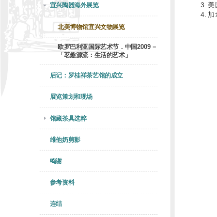
美
宜兴陶器海外展览
加
北美博物馆宜兴文物展览
欧罗巴利亚国际艺术节．中国2009－
「茗趣源流：生活的艺术」
后记：罗桂祥茶艺馆的成立
展览策划和现场
馆藏茶具选粹
维他奶剪影
鸣谢
参考资料
连结