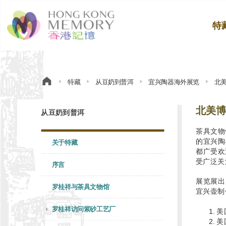
特
特藏
从豆奶到普洱
宜兴陶器海外展览
北
北美博
从豆奶到普洱
茶具文物
的宜兴陶
关于特藏
都广受欢
受广泛关
序言
展览展出
罗桂祥与茶具文物馆
宜兴壶制
罗桂祥访问紫砂工艺厂
美
美