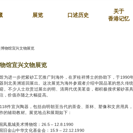
关于
藏
展览
口述历史
香港记忆
美博物馆宜兴文物展览
物馆宜兴文物展览
馆为进一步把紫砂工艺推广到海外，在罗桂祥博士的协助下，于1990年至
器到北美洲巡回展出。这次展览为海外参观者介绍中国品茗的悠久传
迎。不少人士欣赏过展出的明、清两代优美茗壶，都积极搜求紫砂茶
注，价值亦随之大幅提高。
118件宜兴陶器，包括由明朝至当代的茶壶、茶杯、塑像和文房用具
作的辅助教材。展览地点和展期如下：
国凤凰城美术博物馆：26.5 – 12.8.1990
国旧金山中华文化基金会：15.9 – 22.12.1990