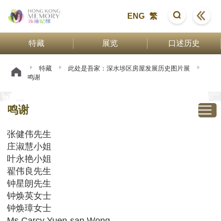
ENG
繁
特藏
展览
口述历史
特藏
此处是吾家：深水埗区房屋发展历史图片展
鸣谢
鸣谢
张健伟先生
庄淑慧小姐
叶永艳小姐
翟伟良先生
钟星朗先生
钟焕英女士
钟焕璋女士
Ms Carcy Yuen-san Wong