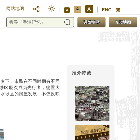
A
网站地图
A
ENG
繁
A
进阶搜寻
互动地图
推介特藏
转变下，市民在不同时期有不同
埗区屡次成为先行者，徙置大
深水埗区的房屋发展，不仅反映