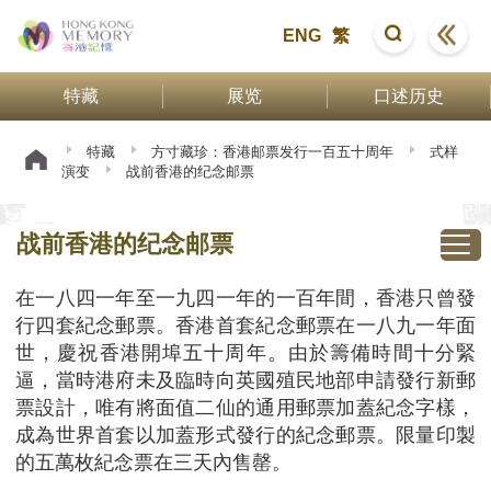
ENG
繁
特藏
展览
口述历史
特藏
方寸藏珍：香港邮票发行一百五十周年
式样
演变
战前香港的纪念邮票
战前香港的纪念邮票
在一八四一年至一九四一年的一百年間，香港只曾發
行四套紀念郵票。香港首套紀念郵票在一八九一年面
世，慶祝香港開埠五十周年。由於籌備時間十分緊
逼，當時港府未及臨時向英國殖民地部申請發行新郵
票設計，唯有將面值二仙的通用郵票加蓋紀念字樣，
成為世界首套以加蓋形式發行的紀念郵票。限量印製
的五萬枚紀念票在三天內售罄。