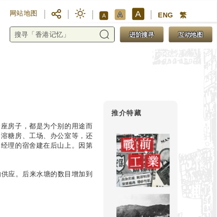
A
网站地图
A
ENG
繁
A
进阶搜寻
互动地图
推介特藏
一座房子，都是为个别的用途而
、溶糖房、工场、办公室等，还
。经理的宿舍建在后山上。因第
的供应。后来水塘的数目增加到