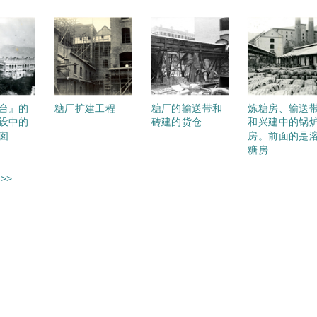
台』的
糖厂扩建工程
糖厂的输送带和
炼糖房、输送
设中的
砖建的货仓
和兴建中的锅
囱
房。前面的是
糖房
>>