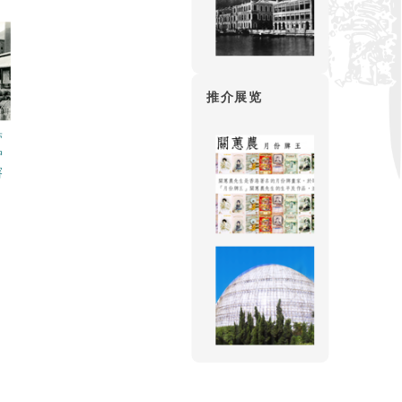
推介展览
带
炉
溶