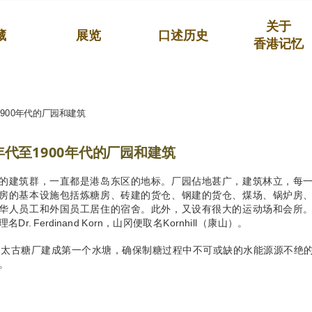
关于
藏
展览
口述历史
香港记忆
1900年代的厂园和建筑
0年代至1900年代的厂园和建筑
的建筑群，一直都是港岛东区的地标。厂园佔地甚广，建筑林立，每
房的基本设施包括炼糖房、砖建的货仓、钢建的货仓、煤场、锅炉房
华人员工和外国员工居住的宿舍。此外，又设有很大的运动场和会所
Dr. Ferdinand Korn，山冈便取名Kornhill（康山）。
年，太古糖厂建成第一个水塘，确保制糖过程中不可或缺的水能源源不绝
。