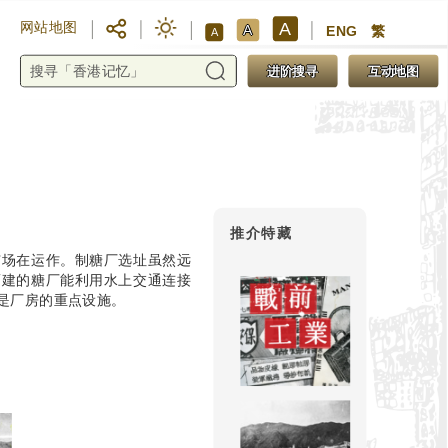
A
网站地图
A
ENG
繁
A
进阶搜寻
互动地图
推介特藏
矿场在运作。制糖厂选址虽然远
而建的糖厂能利用水上交通连接
是厂房的重点设施。