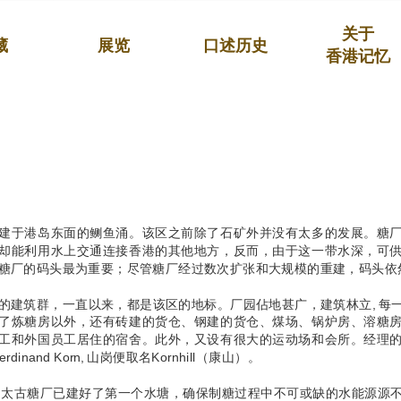
关于
藏
展览
口述历史
香港记忆
建于港岛东面的鲗鱼涌。该区之前除了石矿外并没有太多的发展。糖
却能利用水上交通连接香港的其他地方，反而，由于这一带水深，可
糖厂的码头最为重要；尽管糖厂经过数次扩张和大规模的重建，码头依
的建筑群，一直以来，都是该区的地标。厂园佔地甚广，建筑林立, 每
了炼糖房以外，还有砖建的货仓、钢建的货仓、煤场、锅炉房、溶糖
工和外国员工居住的宿舍。此外，又设有很大的运动场和会所。经理
Ferdinand Korn, 山岗便取名Kornhill（康山）。
年，太古糖厂已建好了第一个水塘，确保制糖过程中不可或缺的水能源源