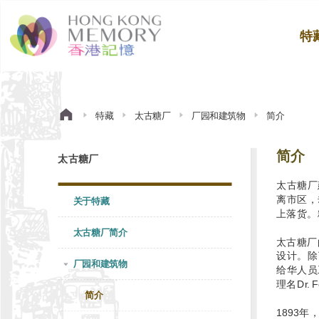
特
特藏
太古糖厂
厂园和建筑物
简介
简介
太古糖厂
太古糖厂
离市区，
关于特藏
上落货。
太古糖厂简介
太古糖厂
设计。除
厂园和建筑物
给华人员
理名Dr. 
简介
1893