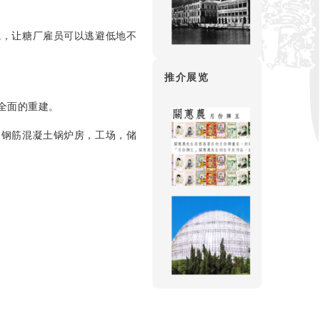
院，让糖厂雇员可以逃避低地不
推介展览
全面的重建。
的钢筋混凝土锅炉房，工场，储