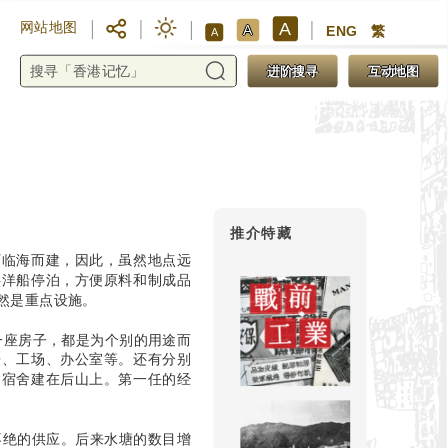
A
网站地图
A
ENG
繁
A
进阶搜寻
互动地图
推介特藏
厂临海而建，因此，虽然地点远
供洋船停泊，方便原料和制成品
然是重点设施。
一座房子，都是为个别的用途而
房、工场、办公室等。还有分别
的宿舍建在后山上。第一任的经
不绝的供应。后来水塘的数目增