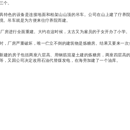
三个。
具特色的设备是连接地面和柏架山山顶的吊车。公司在山上建了疗养
境。吊车就是为方便来往疗养院而建。
年，厂房进行全面重建。大约在这时候，太古又为雇员的子女开办了小学。
时，厂房严重破坏，唯一伫立不倒的建筑物是炼糖房。结果又要来一次
新建的房子包括两座六层高、用钢筋混凝土建的炼糖房，两座四层高
等，又因公司决定改用石油代替煤发电，在海旁加建了一个油库。