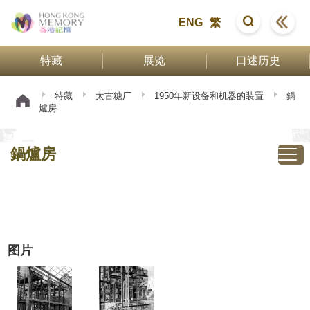
ENG
繁
特藏
展览
口述历史
特藏
太古糖厂
1950年新设备和机器的装置
鍋
爐房
鍋爐房
图片