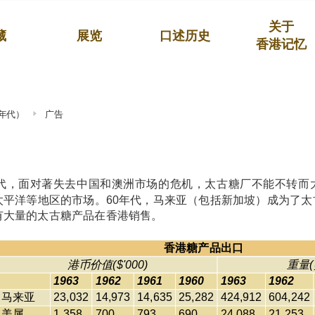
关于
藏
展览
口述历史
香港记忆
0年代）
广告
0年代，面对著失去中国和澳洲市场的危机，太古糖厂不能不转
太平洋等地区的市场。60年代，马来亚（包括新加坡）成为了
有大量的太古糖产品在香港销售。
香港糖产品出口
港币价值($'000)
重量(
1963
1962
1961
1960
1963
1962
马来亚
23,032
14,973
14,635
25,282
424,912
604,242
美属
1,358
700
793
690
24,088
21,253