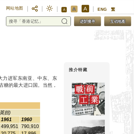
A
网站地图
A
ENG
繁
A
进阶搜寻
互动地图
推介特藏
而大力进军东南亚、中东、东
太古糖的最大进口国。当然，
英担)
1961
1960
499,951
790,910
20,775
17,896