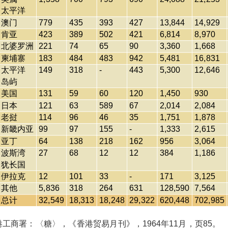
太平洋
澳门
779
435
393
427
13,844
14,929
肯亚
423
389
502
421
6,814
8,970
北婆罗洲
221
74
65
90
3,360
1,668
柬埔寨
183
484
483
942
5,481
16,831
太平洋
149
318
-
443
5,300
12,646
岛屿
美国
131
59
60
120
1,450
930
日本
121
63
589
67
2,014
2,084
老挝
114
96
46
35
1,751
1,878
新畿内亚
99
97
155
-
1,333
2,615
亚丁
64
138
218
162
956
3,064
波斯湾
27
68
12
12
384
1,186
犹长国
伊拉克
12
101
33
-
171
3,125
其他
5,836
318
264
631
128,590
7,564
总计
32,549
18,313
18,248
29,322
620,448
702,985
工商署：〈糖〉，《香港贸易月刊》，1964年11月，页85。