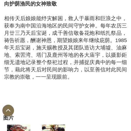
向护荫渔民的女神致敬
相传天后娘娘能纾灾解困，救人于暴雨和巨浪之中，
获奉为南中国沿海地区的民间守护女神。每年农历三
月廿三乃天后宝诞，成千善信敬备花炮和纸扎祭品，
祷告祈愿，酬谢神恩，期望娘娘来年继续庇荫。1985
年天后宝诞，施天赐教授及其团队造访大埔墟、油麻
地、索罟湾、塔门及鹿州等地的各大庙宇，以摄影鉅
细无遗地记录整个祭祀过程，并捕捉庆典中的每一细
节，藉此将天后对民间的影响力，以至善信对此民间
宗教的崇敬，一一呈现眼前。
图片