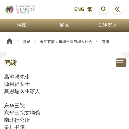
ENG
繁
特藏
展览
口述历史
特藏
香江有情：东华三院与华人社会
鸣谢
鸣谢
高添强先生
源碧福女士
戴恩瑞医生家人
东华三院
东华三院文物馆
南北行公所
皇仁书院