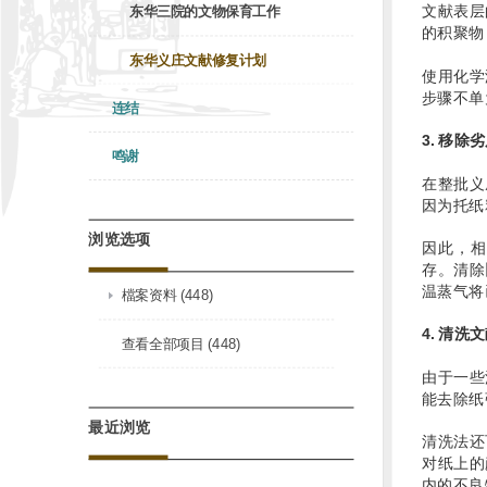
文献表层
东华三院的文物保育工作
的积聚物
东华义庄文献修复计划
使用化学
步骤不单
连结
3. 移除
鸣谢
在整批义
因为托纸
浏览选项
因此，相
存。清除
温蒸气将
檔案资料 (448)
4. 清洗
查看全部项目 (448)
由于一些
能去除纸
最近浏览
清洗法还
对纸上的
内的不