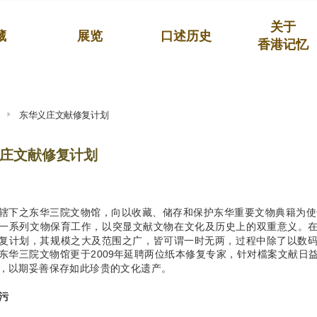
关于
藏
展览
口述历史
香港记忆
东华义庄文献修复计划
庄文献修复计划
辖下之东华三院文物馆，向以收藏、储存和保护东华重要文物典籍为使命
一系列文物保育工作，以突显文献文物在文化及历史上的双重意义。
复计划，其规模之大及范围之广，皆可谓一时无两，过程中除了以数码化形
东华三院文物馆更于2009年延聘两位纸本修复专家，针对檔案文献日
，以期妥善保存如此珍贵的文化遗产。
除污