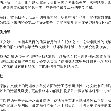
的污垢、尘土、烟尘以及霉菌，长期积累会使纸张变灰，损害纸质。
，是处理文献修复的第一步，亦是整个修复工程的重要步骤。
海绵、软毛扫子，以及可调校吸力的小型真空吸尘仪器，能使黏附在
为接续下来的的修复工作做好准备，更能有效地避免文献继续受到积
劣质托纸
庄文献中，有相当数目的信笺都是装裱在托纸之上。这些带酸性的托
释出的酸性物质会渗透到文献上，破坏纸质纤维，令文献变脆及变黄。
应的对策必须是将旧有的托纸清除，然后把文献重新托裱或装置在特
旧托纸就如抽丝剥茧般，修复人员除了使用抹刀或甲基纤维素化学敷
已老化的旧有黏胶软化，才能把信件与旧托纸分离。
文献
深嵌在文献上的污垢难以单凭表面除污工序便可清除，将文献彻底清
张上的污垢及斑渍，更能将纸本内的酸性物质和潜藏在纸本纤维中的
可以把纸张纤维放松及重新接连，使纸张没有那么脆弱及较易平伏，
颜料采取水洗测试，肯定颜料不会在水中褪失后，才把文献浮浸于略
良物质。