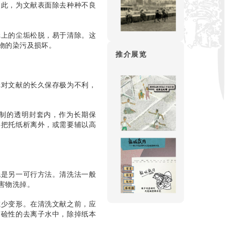
因此，为文献表面除去种种不良
纸上的尘垢松脱，易于清除。这
聚物的染污及损坏。
推介展览
纸对文献的长久保存极为不利，
制的透明封套内，作为长期保
料把托纸析离外，或需要辅以高
洗是另一可行方法。清洗法一般
有害物洗掉。
减少变形。在清洗文献之前，应
带硷性的去离子水中，除掉纸本