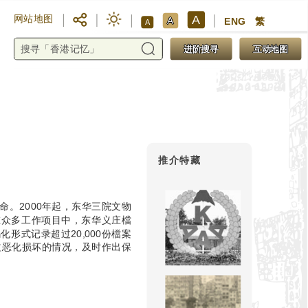
A
网站地图
A
ENG
繁
A
进阶搜寻
互动地图
推介特藏
。2000年起，东华三院文物
在众多工作项目中，东华义庄檔
式记录超过20,000份檔案
益恶化损坏的情况，及时作出保