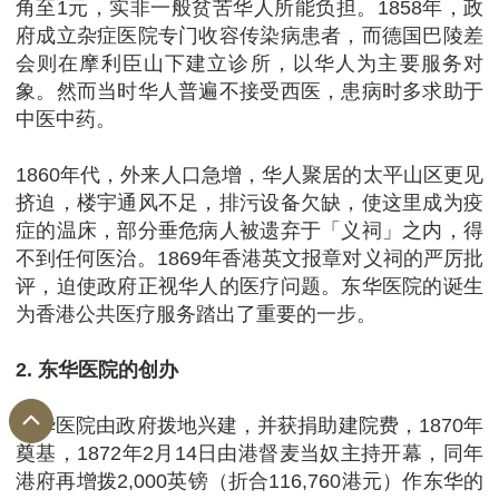
角至1元，实非一般贫苦华人所能负担。1858年，政
府成立杂症医院专门收容传染病患者，而德国巴陵差
会则在摩利臣山下建立诊所，以华人为主要服务对
象。然而当时华人普遍不接受西医，患病时多求助于
中医中药。
1860年代，外来人口急增，华人聚居的太平山区更见
挤迫，楼宇通风不足，排污设备欠缺，使这里成为疫
症的温床，部分垂危病人被遗弃于「义祠」之内，得
不到任何医治。1869年香港英文报章对义祠的严厉批
评，迫使政府正视华人的医疗问题。东华医院的诞生
为香港公共医疗服务踏出了重要的一步。
2. 东华医院的创办
东华医院由政府拨地兴建，并获捐助建院费，1870年
奠基，1872年2月14日由港督麦当奴主持开幕，同年
港府再增拨2,000英镑（折合116,760港元）作东华的