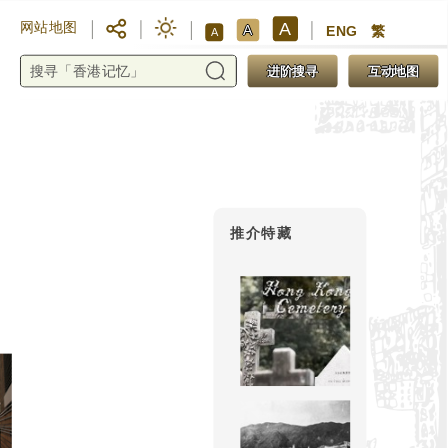
A
网站地图
A
ENG
繁
A
进阶搜寻
互动地图
推介特藏