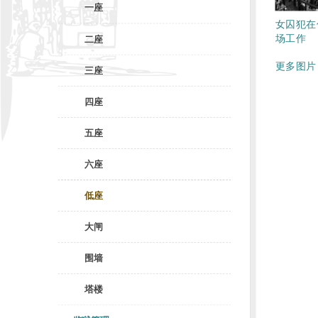
一座
女囚犯在
场工作
二座
更多图片 
三座
四座
五座
六座
低座
大闸
围墙
塔楼