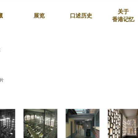
关于
藏
展览
口述历史
香港记忆
座
片