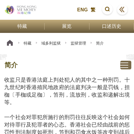
ENG
繁
特藏
展览
口述历史
特藏
域多利监狱
监狱管理
简介
简介
收监只是香港法庭上判处犯人的其中之一种刑罚。十
九世纪时香港殖民地政府的法庭判决一般是罚钱，担
枷〔手枷或足枷〕，笞刑，流放刑，收监和递解出境
等。
一个社会对罪犯所施行的刑罚往往反映这个社会如何
对待罪行及犯罪者的心态。香港社会已经由战前的惩
罚性刑法制度如死刑，笞刑和罚食水饭等改变到战后