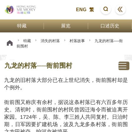
ENG
繁
特藏
展览
口述历史
特藏
消失的村落
村落故事
九龙的村落──衙
前围村
九龙的村落──衙前围村
九龙的旧村落大部分已在上世纪消失，衙前围村却是
个例外。
衙前围又称庆有余村，据说这条村落已有六百多年历
史。清初时，衙前围村的村民曾因迁海令而被迫离开
家园。1724年，吴、陈、李三姓人共同复村。日治时
期，日军因要扩建机场，波及九龙多条村落，衙前围
之农田被夺，护河亦被填平。