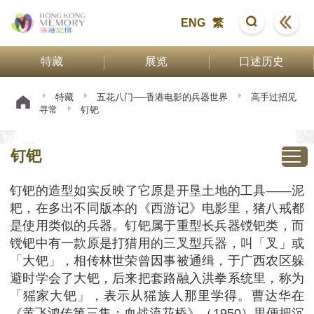
ENG
繁
特藏
展览
口述历史
特藏
五花八门──香港电影的兵器世界
高手过招见
寻常
钉钯
钉钯
钉钯的造型如实反映了它原是开垦土地的工具——泥
耙，在多出不同版本的《西游记》电影里，猪八戒都
是使用类似的兵器。钉钯属于重型长兵器镋钯类，而
镋钯中有一款原是打猎用的三叉型兵器，叫「叉」或
「大钯」，相传林世荣曾因事被通缉，于广西农区躲
避时学会了大钯，后来把套路融入洪拳系统里，称为
「猺家大钯」，表示从猺族人那里学得。曹达华在
《黄飞鸿传第三集：血战流花桥》（1950）里便把沉