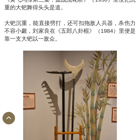
重的大钯舞得头头是道。
大钯沉重，能直接劈打，还可扣拖敌人兵器，杀伤力
不容小觑，刘家良在《五郎八卦棍》（1984）里便是
靠一支大钯以一敌众。