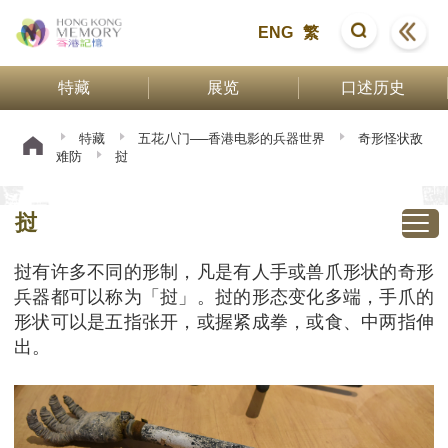
ENG
繁
特藏
展览
口述历史
特藏
五花八门──香港电影的兵器世界
奇形怪状敌
难防
挝
挝
挝有许多不同的形制，凡是有人手或兽爪形状的奇形
兵器都可以称为「挝」。挝的形态变化多端，手爪的
形状可以是五指张开，或握紧成拳，或食、中两指伸
出。