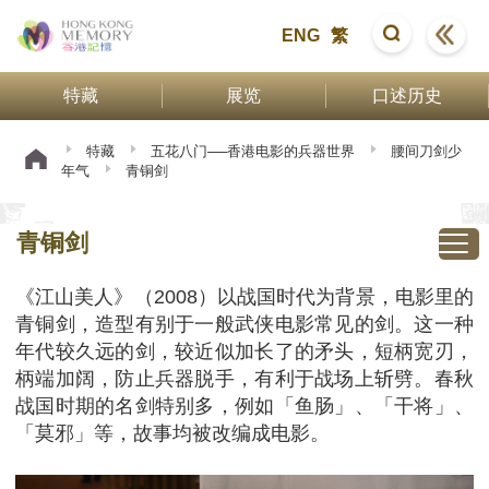
ENG
繁
特藏
展览
口述历史
特藏
五花八门──香港电影的兵器世界
腰间刀剑少
年气
青铜剑
青铜剑
《江山美人》（2008）以战国时代为背景，电影里的
青铜剑，造型有别于一般武侠电影常见的剑。这一种
年代较久远的剑，较近似加长了的矛头，短柄宽刃，
柄端加阔，防止兵器脱手，有利于战场上斩劈。春秋
战国时期的名剑特别多，例如「鱼肠」、「干将」、
「莫邪」等，故事均被改编成电影。