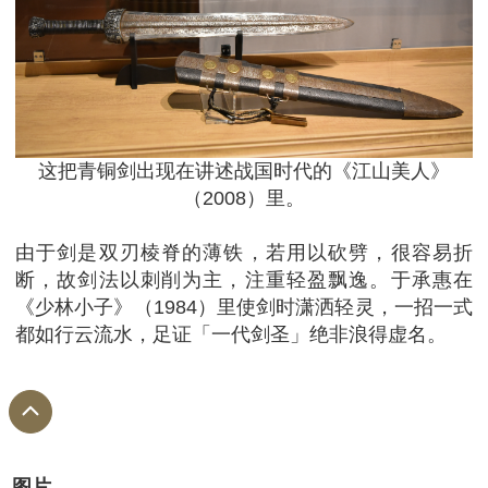
这把青铜剑出现在讲述战国时代的《江山美人》
（2008）里。
由于剑是双刃棱脊的薄铁，若用以砍劈，很容易折
断，故剑法以刺削为主，注重轻盈飘逸。于承惠在
《少林小子》（1984）里使剑时潇洒轻灵，一招一式
都如行云流水，足证「一代剑圣」绝非浪得虚名。
图片