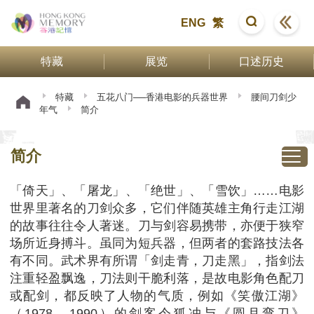
ENG
繁
特藏
展览
口述历史
特藏
五花八门──香港电影的兵器世界
腰间刀剑少
年气
简介
简介
「倚天」、「屠龙」、「绝世」、「雪饮」……电影
世界里著名的刀剑众多，它们伴随英雄主角行走江湖
的故事往往令人著迷。刀与剑容易携带，亦便于狭窄
场所近身搏斗。虽同为短兵器，但两者的套路技法各
有不同。武术界有所谓「剑走青，刀走黑」，指剑法
注重轻盈飘逸，刀法则干脆利落，是故电影角色配刀
或配剑，都反映了人物的气质，例如《笑傲江湖》
（1978、1990）的剑客令狐冲与《圆月弯刀》