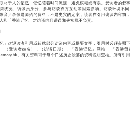
取材于人的记忆，记忆随着时间流逝，难免模糊或有误。受访者的叙
康状况、访谈员身分、参与访谈双方互动等因素影响。访谈环境不同
录音／录像是原始的资料，不是史实的定案，读者在引用访谈内容前
人和「香港记忆」对访谈内容谬误和失实概不负责。
明
忆」欢迎读者引用或转载部分访谈内容或撮要文字，引用时必须参照
，（受访者姓名），（访谈日期），「香港记忆」网站──「香港留
hkmemory.hk。有关资料可于每个口述历史段落的资料说明查核。所有