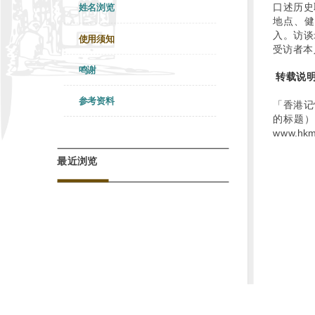
口述历史
姓名浏览
地点、健
入。访谈
使用须知
受访者本
鸣谢
转载说
参考资料
「香港记
的标题）
www.
最近浏览