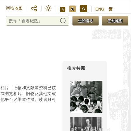
A
网站地图
A
ENG
繁
A
进阶搜寻
互动地图
推介特藏
。相片、旧物和文献等资料已获
，或浏览相片、旧物及其他文献
其他平台／渠道传播。读者只可