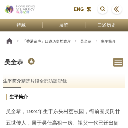
ENG
繁
特藏
展览
口述历史
「香港留声」口述历史档案库
吴全恭
生平简介
吴全恭
生平简介
精选片段
全部訪談記錄
生平简介
吴全恭，1924年生于东头村荔枝园，衙前围吴氏廿
五世传人，属于吴仕高祖一房。祖父一代已迁出衙