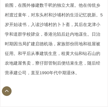
前围，在围外修建数千呎的独立大屋。他在传统乡
村渡过童年，对东头村和沙埔村的生活记忆犹新。5
岁开始读书，入读沙埔村的卜卜斋，其后在龙津小
学和道群学校肄业，香港沦陷后赴内地谋生。日治
时期因当局扩建启德机场，家族部份田地和祖屋被
征用。和平后从事建筑生意，租黄大仙和钻石山的
农地建屋售卖，寮仔部管制后便结束生意，随后经
营承建公司，直至1990年代中期退休。