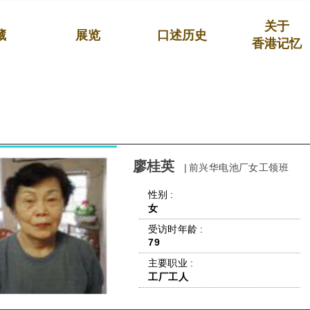
关于
藏
展览
口述历史
香港记忆
廖桂英
| 前兴华电池厂女工领班
 性别 : 
女
 受访时年龄 : 
79
 主要职业 : 
工厂工人