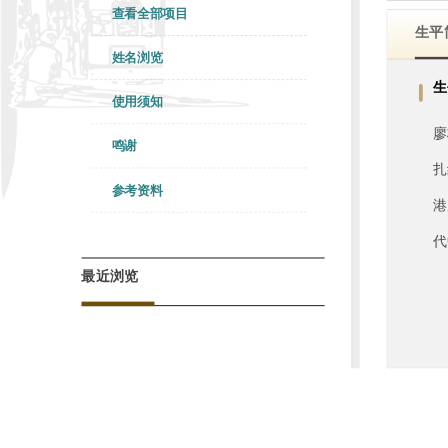
查看全部项目
生平
姓名浏览
生
使用须知
廖
鸣谢
扎
参考资料
港
代
最近浏览