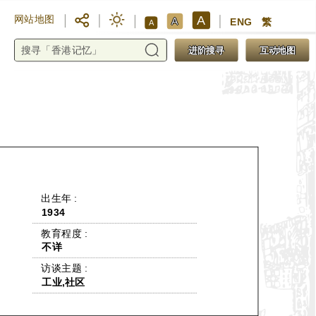
A
网站地图
A
ENG
繁
A
进阶搜寻
互动地图
 出生年 : 
1934
 教育程度 : 
不详
 访谈主题 : 
工业,社区