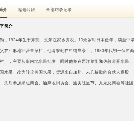
简介
精选片段
全部访谈记录
平简介
勤，1924年生于东莞，父亲在家乡务农。10余岁时日本侵华，读至中学
父在油麻地经营果菜栏，他请黎勤在栏铺当杂工。1950年代初一位栏
栏」，主要从事内地水果批发，同时他亦在西洋菜街和佐敦道开水果士多
国水果，改为转攻美国水果，货源来自加州。未几黎勤的合伙人退股，贰
，先后参加果栏商会、油麻地街坊会、油尖旺区节、九龙总商会等社团