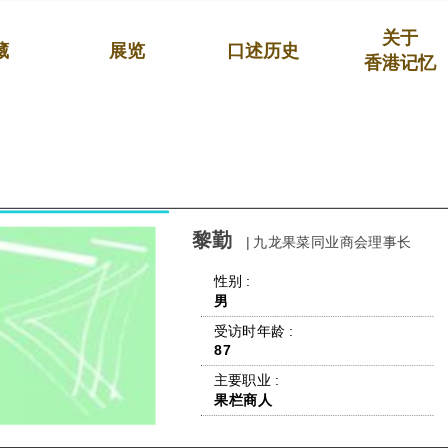
关于
藏
展览
口述历史
香港记忆
黎勤
| 九龙果菜同业商会理事长
 性别 : 
男
 受访时年龄 : 
87
 主要职业 : 
果栏商人